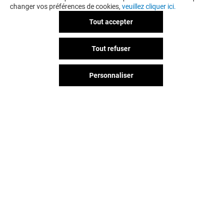
changer vos préférences de cookies,
veuillez cliquer ici.
Tout accepter
Tout refuser
UNE QUESTION ?
Personnaliser
Vous avez quitté Val d'Europe ?
L'aventure continue sur les
réseaux sociaux !