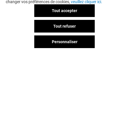
changer vos préférences de cookies,
veuillez cliquer ici.
Tout accepter
Tout refuser
UNE QUESTION ?
Personnaliser
KO JUMP
ACTIVATE
Ouvert
Ouvert
Vous avez quitté Val d'Europe ?
L'aventure continue sur les
réseaux sociaux !