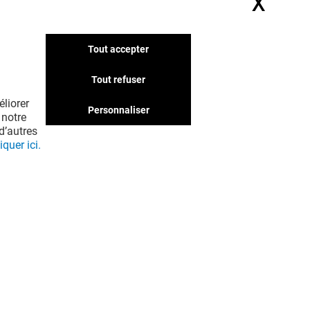
X
Masq
Tout accepter
Nous avons d'autres
boutiques qui pourraient
Tout refuser
vous intéresser. Ne passez
liorer
pas à côté !
Personnaliser
 notre
d’autres
iquer ici.
EN VOIR PLUS ! (39)
UNE QUESTION ?