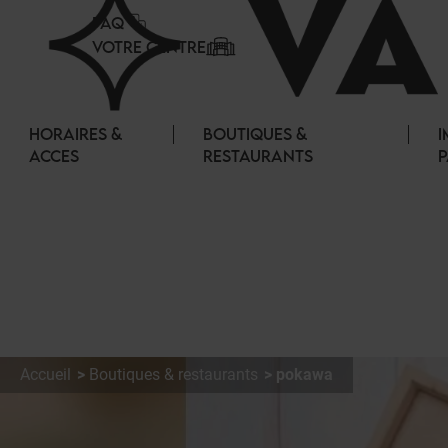
Panneau de gestion des cookies
FAQ
VOTRE CENTRE
HORAIRES &
BOUTIQUES &
I
ACCES
RESTAURANTS
P
Accueil
Boutiques & restaurants
pokawa