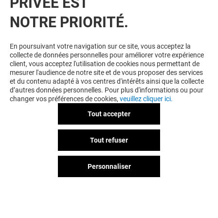
PRIVÉE EST
NOTRE PRIORITÉ.
VOUS EN VOULEZ PLUS ? VOUS
En poursuivant votre navigation sur ce site, vous acceptez la
collecte de données personnelles pour améliorer votre expérience
AIMEREZ PEUT-ÊTRE
client, vous acceptez l'utilisation de cookies nous permettant de
mesurer l'audience de notre site et de vous proposer des services
et du contenu adapté à vos centres d'intérêts ainsi que la collecte
d’autres données personnelles. Pour plus d'informations ou pour
changer vos préférences de cookies,
veuillez cliquer ici.
Tout accepter
Tout refuser
UNE QUESTION ?
Personnaliser
PHARMACIE VAL D'EUROPE
ACUITIS
Ouvert
Ouvert