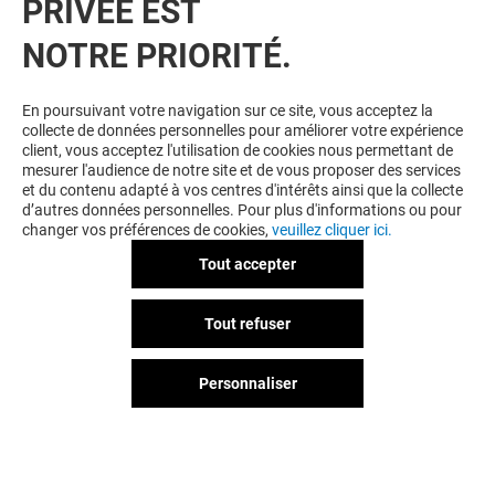
PRIVÉE EST
NOTRE PRIORITÉ.
VOUS EN VOULEZ PLUS ? VOUS
En poursuivant votre navigation sur ce site, vous acceptez la
collecte de données personnelles pour améliorer votre expérience
AIMEREZ PEUT-ÊTRE
client, vous acceptez l'utilisation de cookies nous permettant de
mesurer l'audience de notre site et de vous proposer des services
et du contenu adapté à vos centres d'intérêts ainsi que la collecte
d’autres données personnelles. Pour plus d'informations ou pour
changer vos préférences de cookies,
veuillez cliquer ici.
Tout accepter
Tout refuser
UNE QUESTION ?
Personnaliser
JACK&JONES
LES GEORGET
Fermé
Fermé