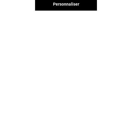
Personnaliser
PHARMACIE VAL D'EUROPE
ACUITIS
Fermé
Fermé
Vous avez quitté Val d'Europe ?
L'aventure continue sur les
réseaux sociaux !