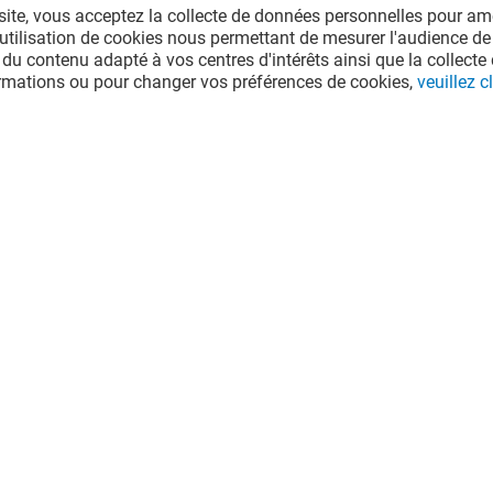
site, vous acceptez la collecte de données personnelles pour amé
SCHWARZKOPF PROFESSIONAL
-
l'utilisation de cookies nous permettant de mesurer l'audience de
 du contenu adapté à vos centres d'intérêts ainsi que la collecte 
ormations ou pour changer vos préférences de cookies,
veuillez cl
Valable du 01/08/26 au 31/08/26
VOIR LE DETAIL