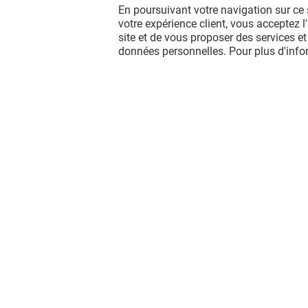
En poursuivant votre navigation sur ce 
ATELIERS COIFFURE EUGÈNE
votre expérience client, vous acceptez 
PERMA
site et de vous proposer des services et
données personnelles. Pour plus d'inf
Valable du 15/08/26 au 22/08/26
VOIR LE DETAIL
Vous avez quitté Val d'Europe ?
L'aventure continue sur les réseaux
sociaux !