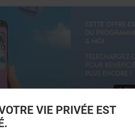
CETTE OFFRE E
DU PROGRAMME 
& MOI
TÉLÉCHARGEZ L
POUR BÉNÉFICIE
PLUS ENCORE !
VOTRE VIE PRIVÉE EST
JE DÉCOUVRE
É.